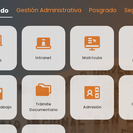
ado
Gestión Administrativa
Posgrado
Se
Intranet
Matrícula
l
Trámite
rabajo
Admisión
Documentario