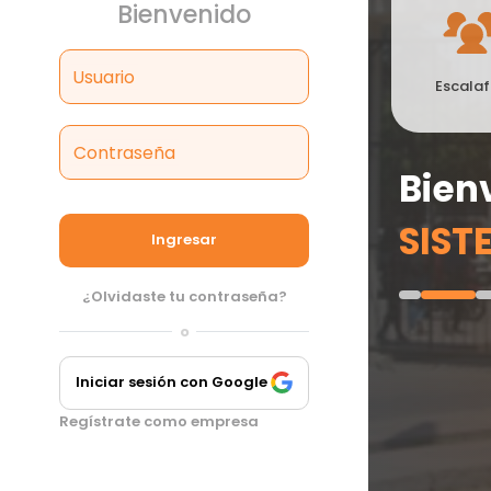
Bienvenido
Usuario
Escala
Contraseña
Bien
SIST
Ingresar
¿Olvidaste tu contraseña?
o
Iniciar sesión con Google
Regístrate como empresa